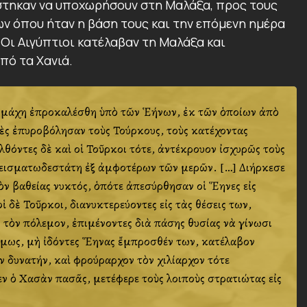
στηκαν να υποχωρήσουν στη Μαλάξα, προς τους
ν όπου ήταν η βάση τους και την επόμενη ημέρα
Οι Αιγύπτιοι κατέλαβαν τη Μαλάξα και
πό τα Χανιά.
́χη ἐπροκαλέσθη ὑπὸ τῶν Ἑλλήνων, ἐκ τῶν ὁποίων ἀπὸ
τινὲς ἐπυροβόλησαν τοὺς Τούρκους, τοὺς κατέχοντας
θόντες δὲ καὶ οἱ Τοῦρκοι τότε, ἀντέκρουον ἰσχυρῶς τοὺς
ε πεισματωδεστάτη ἐξ ἀμφοτέρων τῶν μερῶν. […] Διήρκεσε
 βαθείας νυκτός, ὁπότε ἀπεσύρθησαν οἱ Ἕλληνες εἰς
̔ δὲ Τοῦρκοι, διανυκτερεύοντες εἰς τὰς θέσεις των,
 τὸν πόλεμον, ἐπιμένοντες διὰ πάσης θυσίας νὰ γίνωσι
ὅμως, μὴ ἰδόντες Ἕλληνας ἔμπροσθέν των, κατέλαβον
ν δυνατήν, καὶ φρούραρχον τὸν χιλίαρχον τότε
εν ὁ Χασὰν πασᾶς, μετέφερε τοὺς λοιποὺς στρατιώτας εἰς