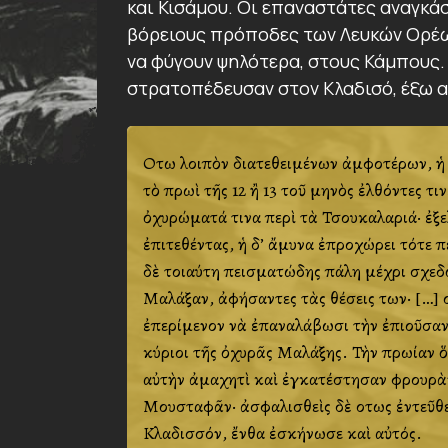
και Κισάμου. Οι επαναστάτες αναγκά
βόρειους πρόποδες των Λευκών Ορέω
να φύγουν ψηλότερα, στους Κάμπους. 
στρατοπέδευσαν στον Κλαδισό, έξω α
Οὕτω λοιπὸν διατεθειμένων ἀμφοτέρων, ἡ μα
τὸ πρωὶ τῆς 12 ἢ 13 τοῦ μηνὸς ἐλθόντες 
ὀχυρώματά τινα περὶ τὰ Τσουκαλαριά· ἐξελ
ἐπιτεθέντας, ἡ δ’ ἄμυνα ἐπροχώρει τότ
δὲ τοιαύτη πεισματώδης πάλη μέχρι σχεδὸν
Μαλάξαν, ἀφήσαντες τὰς θέσεις των· […] οι
ἐπερίμενον νὰ ἐπαναλάβωσι τὴν ἐπιοῦσαν
κύριοι τῆς ὀχυρᾶς Μαλάξης. Τὴν πρωίαν 
αὐτὴν ἀμαχητὶ καὶ ἐγκατέστησαν φρουρὰ
Μουσταφᾶν· ἀσφαλισθεὶς δὲ οὕτως ἐντεῦθ
Κλαδισσόν, ἔνθα ἐσκήνωσε καὶ αὐτός.