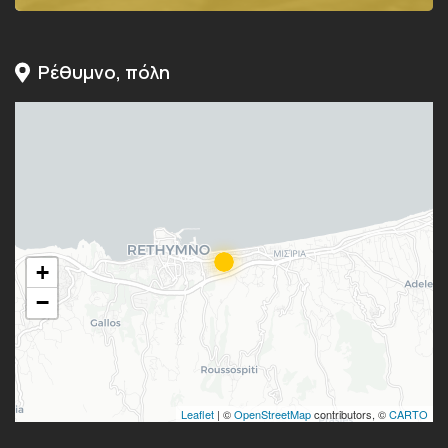
Ρέθυμνο, πόλη
+
−
Leaflet
| ©
OpenStreetMap
contributors, ©
CARTO