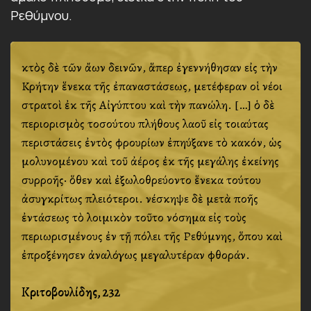
Ρεθύμνου.
Ἐκτὸς δὲ τῶν ἄλλων δεινῶν, ἅπερ ἐγεννήθησαν εἰς τὴν
Κρήτην ἕνεκα τῆς ἐπαναστάσεως, μετέφεραν οἱ νέοι
στρατοὶ ἐκ τῆς Αἰγύπτου καὶ τὴν πανώλη. […] ὁ δὲ
περιορισμὸς τοσούτου πλήθους λαοῦ εἰς τοιαύτας
περιστάσεις ἐντὸς φρουρίων ἐπηύξανε τὸ κακόν, ὡς
μολυνομένου καὶ τοῦ ἀέρος ἐκ τῆς μεγάλης ἐκείνης
συρροῆς· ὅθεν καὶ ἐξωλοθρεύοντο ἕνεκα τούτου
ἀσυγκρίτως πλειότεροι. Ἐνέσκηψε δὲ μετὰ πολλῆς
ἐντάσεως τὸ λοιμικὸν τοῦτο νόσημα εἰς τοὺς
περιωρισμένους ἐν τῇ πόλει τῆς Ρεθύμνης, ὅπου καὶ
ἐπροξένησεν ἀναλόγως μεγαλυτέραν φθοράν.
Κριτοβουλίδης, 232